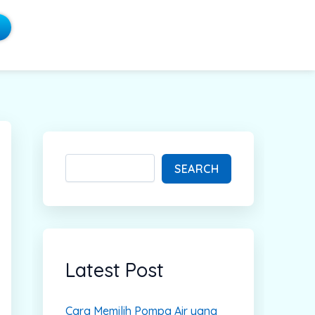
S
e
a
SEARCH
r
c
h
Latest Post
Cara Memilih Pompa Air yang