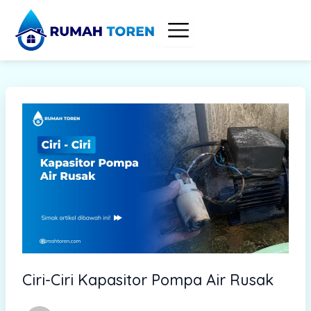
S
Skip
e
to
a
content
r
c
h
Ciri-Ciri Kapasitor Pompa Air Rusak