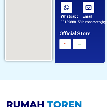
Whatsapp
Email
081398881581
rumahtoren@gm
Official Store