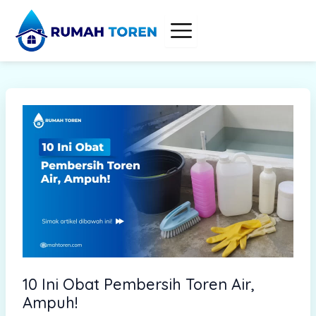
S
Skip
e
to
a
content
r
c
h
10 Ini Obat Pembersih Toren Air,
Ampuh!