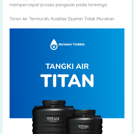
mempercepat proses pengisian pada torennya.
Toren Air Termurah, Kualitas Dijamin Tidak Murahan