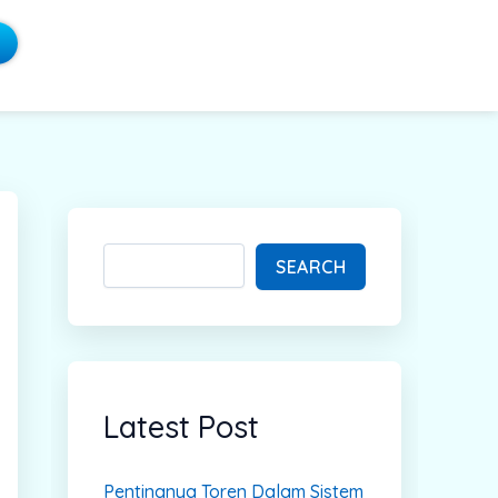
S
e
a
SEARCH
r
c
h
Latest Post
Pentingnya Toren Dalam Sistem