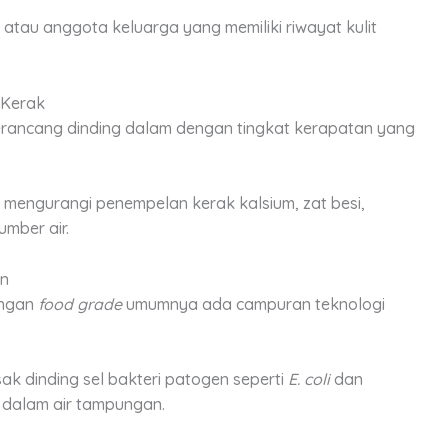
 atau anggota keluarga yang memiliki riwayat kulit
i Kerak
ancang dinding dalam dengan tingkat kerapatan yang
u mengurangi penempelan kerak kalsium, zat besi,
mber air.
en
ungan
food grade
umumnya ada campuran teknologi
sak dinding sel bakteri patogen seperti
E. coli
dan
dalam air tampungan.