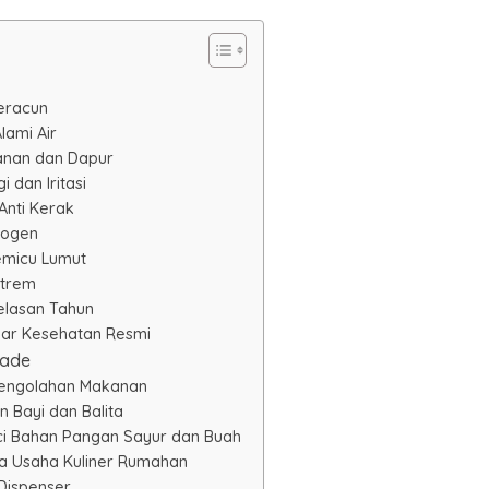
eracun
lami Air
kanan dan Dapur
i dan Iritasi
Anti Kerak
togen
emicu Lumut
strem
elasan Tahun
dar Kesehatan Resmi
rade
 Pengolahan Makanan
 Bayi dan Balita
uci Bahan Pangan Sayur dan Buah
da Usaha Kuliner Rumahan
 Dispenser