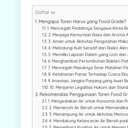
Daftar isi
Mengapa Toren Harus yang Food Grade?
1. Mencegah Pindahnya Senyawa Kimia B
2. Menjaga Kemurnian Rasa dan Aroma A
3. Aman untuk Aktivitas Pengolahan Ma
4. Melindungi Kulit Sensitif dari Risiko Alerg
5. Memiliki Lapisan Dalam yang Licin dan 
6. Menghambat Pertumbuhan Bakteri Pa
7. Mencegah Masuknya Sinar Matahari P
8. Ketahanan Panas Terhadap Cuaca Ek
9. Investasi Jangka Panjang yang Awet B
10. Menjamin Legalitas Hukum dan Stan
Rekomendasi Penggunaan Toren Food G
1. Menyediakan Air untuk Konsumsi dan
2. Memenuhi Air Bersih untuk Memandikan
3. Menampung Air untuk Aktivitas Menc
4. Mendukung Kelancaran Air Bersih pa
5. Memelihara Kualitas Air untuk Mengisi