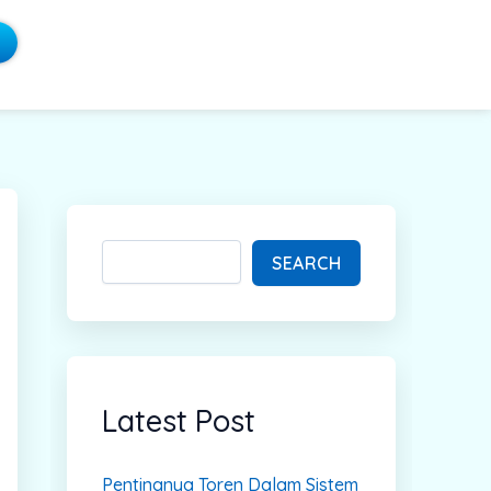
S
e
a
SEARCH
r
c
h
Latest Post
Pentingnya Toren Dalam Sistem