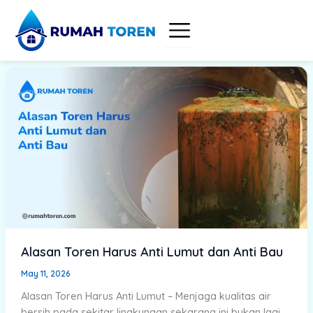
Skip
to
content
Alasan Toren Harus Anti Lumut dan Anti Bau
May 11, 2026
Alasan Toren Harus Anti Lumut – Menjaga kualitas air
bersih pada sekitar lingkungan sekarang ini bukan lagi