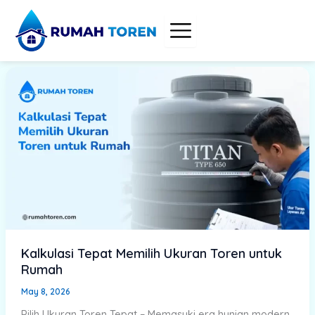
Skip
to
content
Kalkulasi Tepat Memilih Ukuran Toren untuk
Rumah
May 8, 2026
Pilih Ukuran Toren Tepat – Memasuki era hunian modern