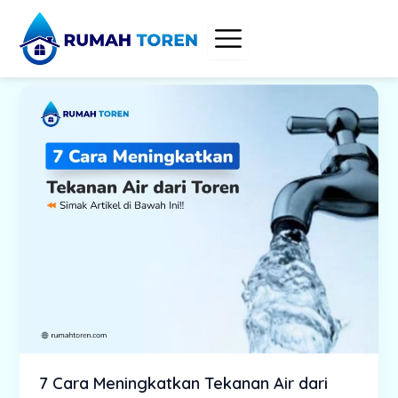
Skip
to
content
7 Cara Meningkatkan Tekanan Air dari