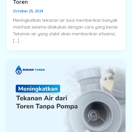
Toren
October 25, 2024
Meningkatkan tekanan air bisa memberikan banyak
manfaat selama dilakukan dengan cara yang benar.
Tekanan air yang stabil akan memberikan efisiensi,
[…]