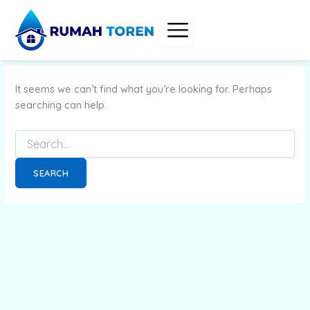
Search
Skip
for:
to
content
It seems we can’t find what you’re looking for. Perhaps
searching can help.