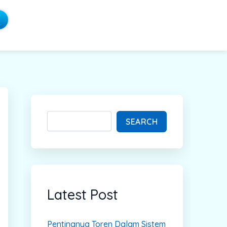
S
e
a
SEARCH
r
c
h
Latest Post
Pentingnya Toren Dalam Sistem