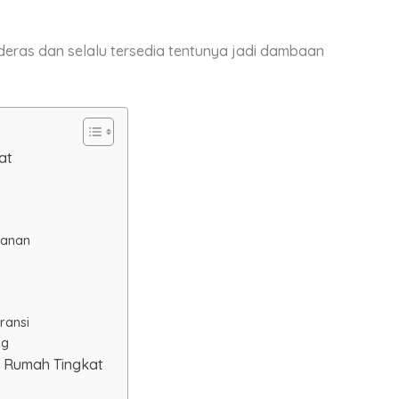
 deras dan selalu tersedia tentunya jadi dambaan
at
kanan
ransi
ng
a Rumah Tingkat