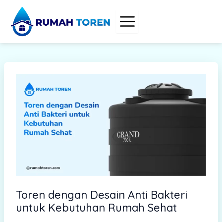
S
Skip
e
to
a
content
r
c
h
Toren dengan Desain Anti Bakteri
untuk Kebutuhan Rumah Sehat