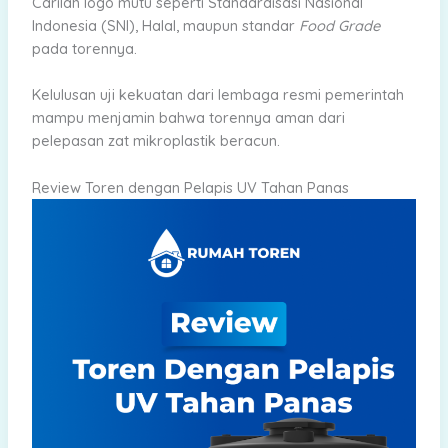
Carilah logo mutu seperti Standardisasi Nasional
Indonesia (SNI), Halal, maupun standar
Food Grade
pada torennya.
Kelulusan uji kekuatan dari lembaga resmi pemerintah
mampu menjamin bahwa torennya aman dari
pelepasan zat mikroplastik beracun.
Review Toren dengan Pelapis UV Tahan Panas