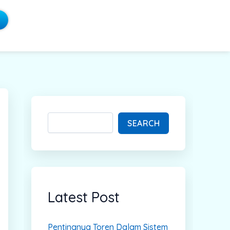
S
e
a
SEARCH
r
c
h
Latest Post
Pentingnya Toren Dalam Sistem