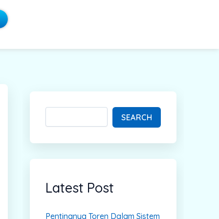
S
e
a
SEARCH
r
c
h
Latest Post
Pentingnya Toren Dalam Sistem