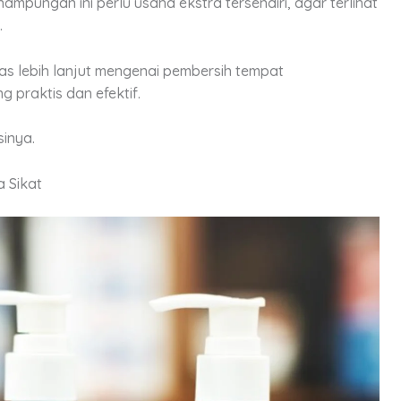
mpungan ini perlu usaha ekstra tersendiri, agar terlihat
.
has lebih lanjut mengenai pembersih tempat
praktis dan efektif.
sinya.
 Sikat