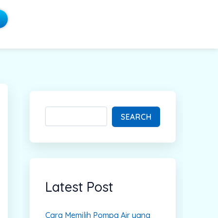
S
e
a
SEARCH
r
c
h
Latest Post
Cara Memilih Pompa Air yang