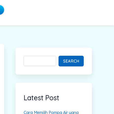
S
e
a
SEARCH
r
c
h
Latest Post
Cara Memilih Pompa Air yang