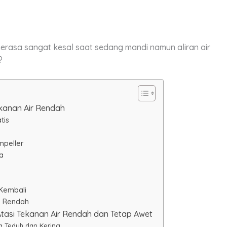
rasa sangat kesal saat sedang mandi namun aliran air
?
kanan Air Rendah
tis
mpeller
a
 Kembali
n Rendah
asi Tekanan Air Rendah dan Tetap Awet
 Teduh dan Kering