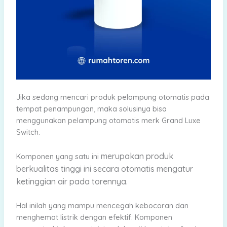
Jika sedang mencari produk pelampung otomatis pada
tempat penampungan, maka solusinya bisa
menggunakan pelampung otomatis merk Grand Luxe
Switch.
merupakan produk
Komponen yang satu ini
berkualitas tinggi ini secara otomatis mengatur
ketinggian air pada torennya.
Hal inilah yang mampu mencegah kebocoran dan
menghemat listrik dengan efektif. Komponen