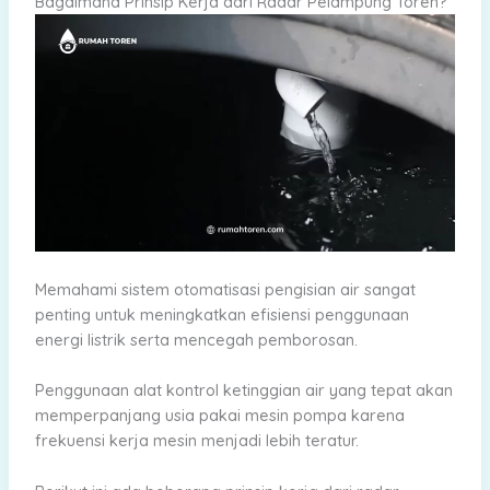
Bagaimana Prinsip Kerja dari Radar Pelampung Toren?
Memahami sistem otomatisasi pengisian air sangat
penting untuk meningkatkan efisiensi penggunaan
energi listrik serta mencegah pemborosan.
Penggunaan alat kontrol ketinggian air yang tepat akan
memperpanjang usia pakai mesin pompa karena
frekuensi kerja mesin menjadi lebih teratur.