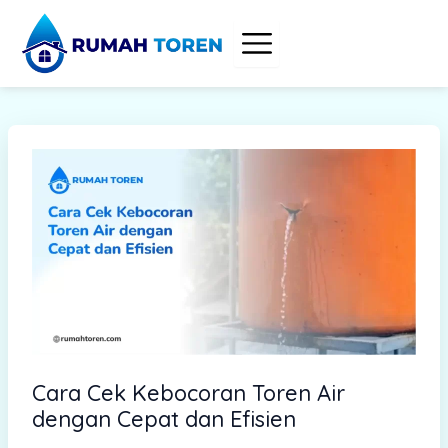
S
Skip
e
to
a
content
r
c
h
Cara Cek Kebocoran Toren Air
dengan Cepat dan Efisien