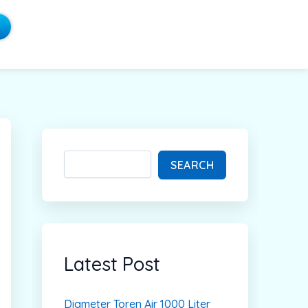
S
e
a
SEARCH
r
c
h
Latest Post
Diameter Toren Air 1000 Liter