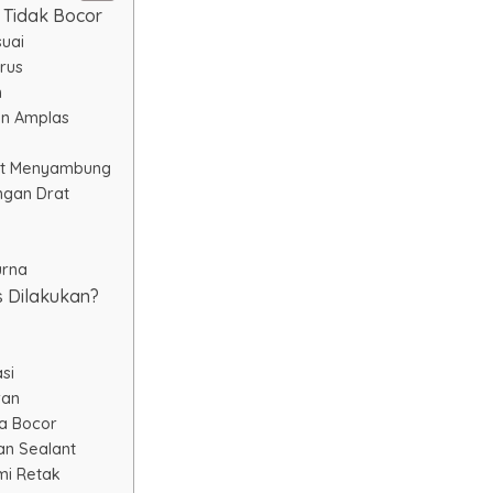
 Tidak Bocor
suai
rus
n
an Amplas
at Menyambung
ngan Drat
urna
s Dilakukan?
si
ran
a Bocor
an Sealant
mi Retak