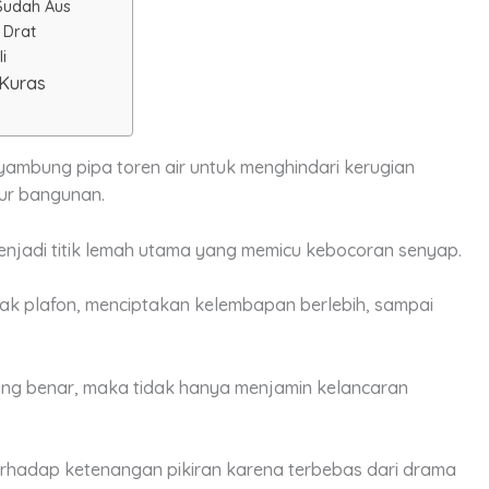
Sudah Aus
 Drat
i
 Kuras
yambung pipa toren air
untuk menghindari kerugian
ur bangunan.
njadi titik lemah utama yang memicu kebocoran senyap.
sak plafon, menciptakan kelembapan berlebih, sampai
g benar, maka tidak hanya menjamin kelancaran
terhadap ketenangan pikiran karena terbebas dari drama