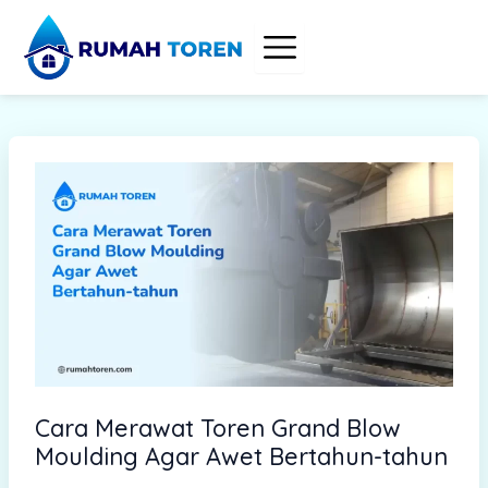
S
Skip
e
to
a
content
r
c
h
Cara Merawat Toren Grand Blow
Moulding Agar Awet Bertahun-tahun