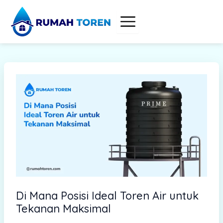
S
Skip
e
to
a
content
r
c
h
Di Mana Posisi Ideal Toren Air untuk
Tekanan Maksimal