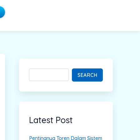
S
e
a
SEARCH
r
c
h
Latest Post
Pentingnya Toren Dalam Sistem