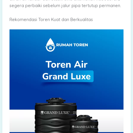
segera perbaiki sebelum jalur pipa tertutup permanen.
Rekomendasi Toren Kuat dan Berkualitas