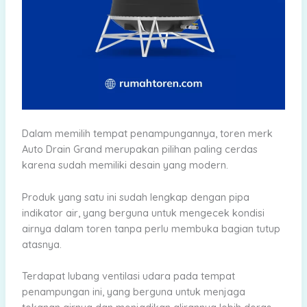
Dalam memilih tempat penampungannya, toren merk
Auto Drain Grand merupakan pilihan paling cerdas
karena sudah memiliki desain yang modern.
Produk yang satu ini sudah lengkap dengan pipa
indikator air, yang berguna untuk mengecek kondisi
airnya dalam toren tanpa perlu membuka bagian tutup
atasnya.
Terdapat lubang ventilasi udara pada tempat
penampungan ini, yang berguna untuk menjaga