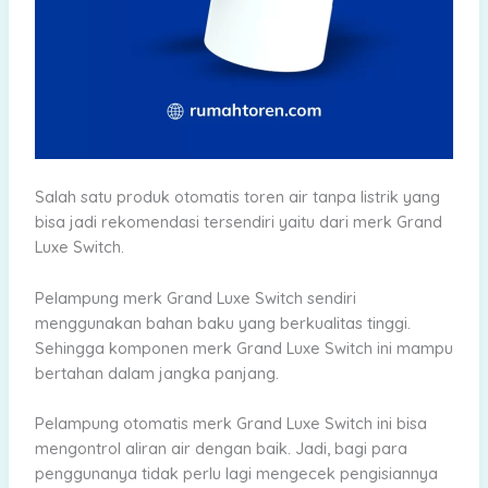
Salah satu produk otomatis toren air tanpa listrik yang
bisa jadi rekomendasi tersendiri yaitu dari merk Grand
Luxe Switch.
Pelampung merk Grand Luxe Switch sendiri
menggunakan bahan baku yang berkualitas tinggi.
Sehingga komponen merk Grand Luxe Switch ini mampu
bertahan dalam jangka panjang.
Pelampung otomatis merk Grand Luxe Switch ini bisa
mengontrol aliran air dengan baik. Jadi, bagi para
penggunanya tidak perlu lagi mengecek pengisiannya