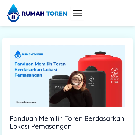
S
Skip
e
to
a
content
r
c
h
Panduan Memilih Toren Berdasarkan
Lokasi Pemasangan