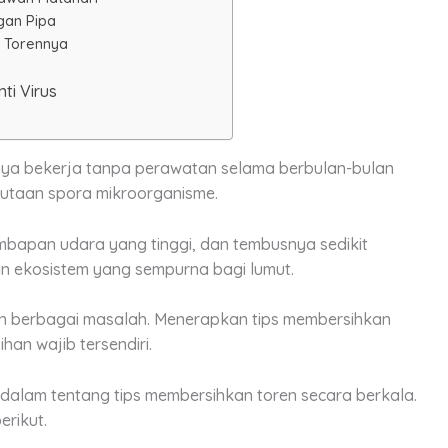
ngan Pipa
m Torennya
m
ti Virus
a bekerja tanpa perawatan selama berbulan-bulan
 jutaan spora mikroorganisme.
mbapan udara yang tinggi, dan tembusnya sedikit
n ekosistem yang sempurna bagi lumut.
n berbagai masalah.
Menerapkan t
ips membersihkan
han wajib tersendiri.
ih dalam tentang tips membersihkan toren secara berkala.
erikut.