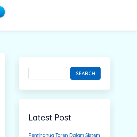
S
e
a
SEARCH
r
c
h
Latest Post
Pentingnya Toren Dalam Sistem