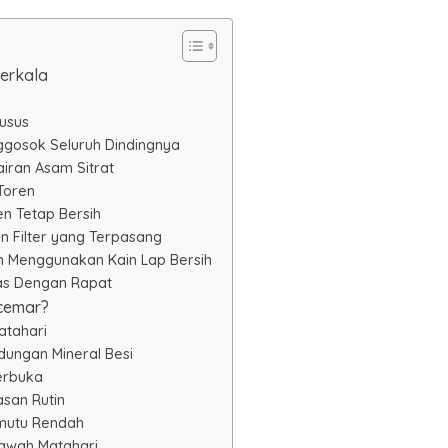
erkala
usus
gosok Seluruh Dindingnya
iran Asam Sitrat
Toren
n Tetap Bersih
 Filter yang Terpasang
n Menggunakan Kain Lap Bersih
as Dengan Rapat
rcemar?
atahari
ndungan Mineral Besi
erbuka
san Rutin
rmutu Rendah
Bawah Matahari