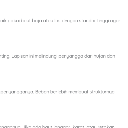
ik pakai baut baja atau las dengan standar tinggi agar
nting. Lapisan ini melindungi penyangga dari hujan dan
 penyangganya. Beban berlebih membuat strukturnya
angganya. Jika ada baut longgar, karat, atau retakan,