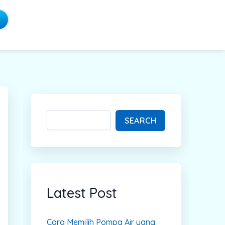
S
e
a
SEARCH
r
c
h
Latest Post
Cara Memilih Pompa Air yang