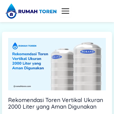
S
Skip
e
to
a
content
r
c
h
Rekomendasi Toren Vertikal Ukuran
2000 Liter yang Aman Digunakan