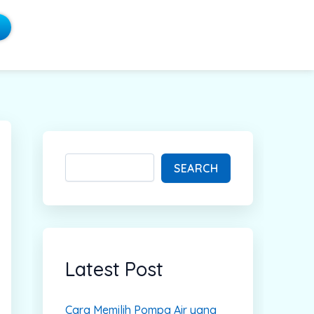
S
e
a
SEARCH
r
c
h
Latest Post
Cara Memilih Pompa Air yang