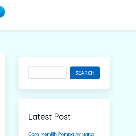
S
e
a
SEARCH
r
c
h
Latest Post
Cara Memilih Pompa Air yang