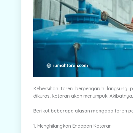
Kebersihan toren berpengaruh langsung p
dikuras, kotoran akan menumpuk. Akibatnya,
Berikut beberapa alasan mengapa toren perl
1. Menghilangkan Endapan Kotoran