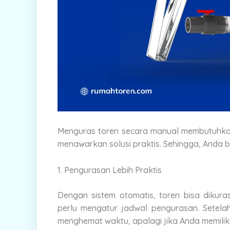
Menguras toren secara manual membutuhkan
menawarkan solusi praktis. Sehingga, Anda bi
1. Pengurasan Lebih Praktis
Dengan sistem otomatis, toren bisa diku
perlu mengatur jadwal pengurasan. Setelah 
menghemat waktu, apalagi jika Anda memiliki