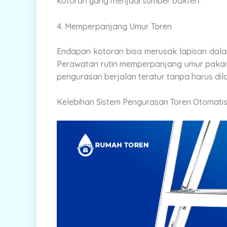
kotoran yang menjadi sumber bakteri.
4. Memperpanjang Umur Toren
Endapan kotoran bisa merusak lapisan dalam 
Perawatan rutin memperpanjang umur pakai 
pengurasan berjalan teratur tanpa harus di
Kelebihan Sistem Pengurasan Toren Otomati