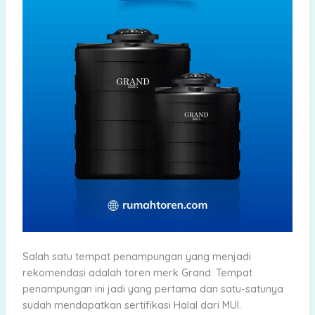
Salah satu tempat penampungan yang menjadi
rekomendasi adalah toren merk Grand. Tempat
penampungan ini jadi yang pertama dan satu-satunya
sudah mendapatkan sertifikasi Halal dari MUI.