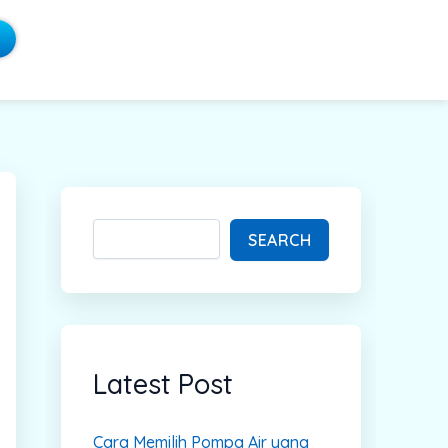
S
e
a
SEARCH
r
c
h
Latest Post
Cara Memilih Pompa Air yang