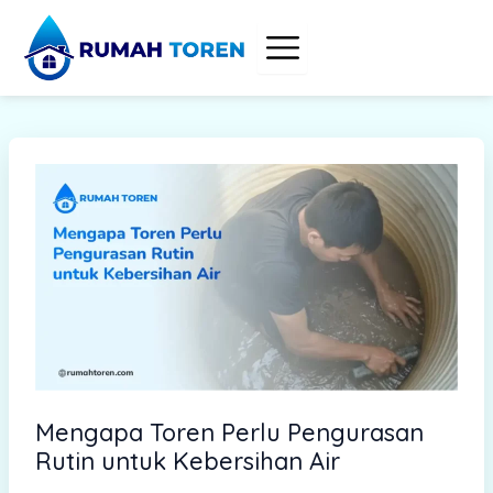
S
Skip
e
to
a
content
r
c
h
Mengapa Toren Perlu Pengurasan
Rutin untuk Kebersihan Air